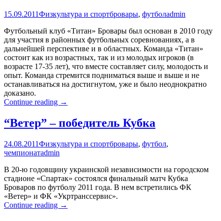
15.09.2011
Физкультура и спорт
бровары
,
футбол
admin
Футбольный клуб «Титан» Бровары был основан в 2010 году
для участия в районных футбольных соревнованиях, а в
дальнейшей перспективе и в областных. Команда «Титан»
состоит как из возрастных, так и из молодых игроков (в
возрасте 17-35 лет), что вместе составляет силу, молодость и
опыт. Команда стремится подниматься выше и выше и не
останавливаться на достигнутом, уже и было неоднократно
доказано.
Футбольный
Continue reading
→
клуб
“Титан”
“Ветер” – победитель Кубка
Бровары
24.08.2011
Физкультура и спорт
бровары
,
футбол
,
чемпионат
admin
В 20-ю годовщину украинской независимости на городском
стадионе «Спартак» состоялся финальный матч Кубка
Броваров по футболу 2011 года. В нем встретились ФК
«Ветер» и ФК «Укртранссервис».
“Ветер”
Continue reading
→
–