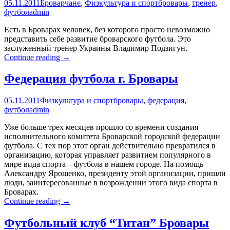
05.11.2011
Броварчане
,
Физкультура и спорт
бровары
,
тренер
,
футбол
admin
Есть в Броварах человек, без которого просто невозможно
представить себе развитие броварского футбола. Это
заслуженный тренер Украины Владимир Подзигун.
Владимир
Continue reading
→
Подзигун:
«Пока
Федерация футбола г. Бровары
бьется
сердце
05.11.2011
Физкультура и спорт
бровары
,
федерация
,
–
футбол
admin
будем
работать»
Уже больше трех месяцев прошло со времени создания
исполнительного комитета Броварской городской федерации
футбола. С тех пор этот орган действительно превратился в
организацию, которая управляет развитием популярного в
мире вида спорта – футбола в нашем городе. На помощь
Александру Ярошенко, президенту этой организации, пришли
люди, заинтересованные в возрождении этого вида спорта в
Броварах.
Федерация
Continue reading
→
футбола
г.
Футбольный клуб “Титан” Бровары
Бровары