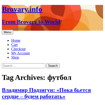
Brovary.info
From Brovary to World
Skip
Menu
to
content
Home
Cart
Checkout
My Account
Shop
Search
for:
Tag Archives: футбол
Владимир Подзигун: «Пока бьется
сердце – будем работать»