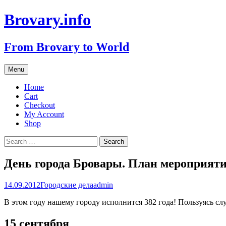
Brovary.info
From Brovary to World
Skip
Menu
to
content
Home
Cart
Checkout
My Account
Shop
Search
for:
День города Бровары. План мероприят
14.09.2012
Городские дела
admin
В этом году нашему городу исполнится 382 года! Пользуясь с
15 сентября