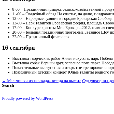
8-00 – Праздничная ярмарка сельскохозяйственной проду
11-00 – Свадебный обряд На счастье, на долю, поздравл
12-00 – Народные гуляния в городке Броварская Слобода,
13-00 – Парк талантов Броварская феерия, площадь Своб
17-00 – Конкурс красоты Мис Бровары-2012, главная сцен
20-00 – Большая праздничная программа Звёздное Шоу пр
22-00 – Праздничный фейерверк
16 сентября
Выставка творческих работ Аллея искусств, парк Победа
Выставка собак Верный друг, запасное поле парка Побед
Показательные выступения и открытые тренировки спор
Праздничный детский концерт Юпые таланты родного горо
Post
←
Мальчишки из «каскада» всегда на высоте
Суд упразднил до
Search
navigation
Proudly powered by WordPress