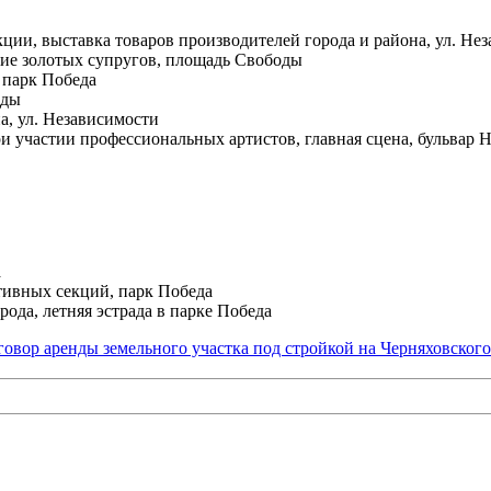
кции, выставка товаров производителей города и района, ул. Не
ение золотых супругов, площадь Свободы
 парк Победа
оды
а, ул. Независимости
и участии профессиональных артистов, главная сцена, бульвар 
а
тивных секций, парк Победа
да, летняя эстрада в парке Победа
говор аренды земельного участка под стройкой на Черняховского