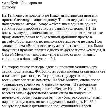
матч Кубка Броваров по
футболу
На 19-й минуте подопечные Николая Логвинова провели
просто блестящую многоходовку. Точная передача на ход
нападающего Игоря Комара – тот вышел один на один с
голкипером и пробил точно в правый угол ворот: 1:1. За
восемь минут до окончания первой половины встречи он же
продемонстрировал великолепный дриблинг просто в
штрафной соперника, но воспользоваться этим не смог. Под
занавес тайма «Ветер» все же сумел забить второй гол. Были
нарушены правила против одного из футболистов команды, и
Сергей Мельник «закрутил» мяч и мимо стенки, и мимо
голкипера в ближний угол – 2:1.
Во втором тайме тренеры сделали попытки усилить игру
своих подопечных. Футболисты обеих команд стали активнее
и начали играть острее. То у одних, то у других ворот
возникают опасные моменты. На 59-й минуте, снова после
«стандарта», возникает «голевой» момент. На добивание
первым успевает нападающий «Ветра» Игорь Комар. 3:1 –
весомая заявка футбольного коллектива на получение
почетного трофея. Казалось бы, что «Укртранссервис» имел
наращивать усилия, но все получалось наоборот. На 82-й
минуте с дальней дистанции вновь отличился Сергей