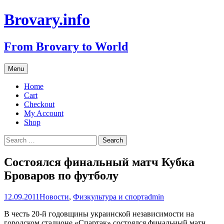
Brovary.info
From Brovary to World
Skip
Menu
to
content
Home
Cart
Checkout
My Account
Shop
Search
for:
Cостоялся финальный матч Кубка
Броваров по футболу
12.09.2011
Новости
,
Физкультура и спорт
admin
В честь 20-й годовщины украинской независимости на
городском стадионе «Спартак» состоялся финальный матч