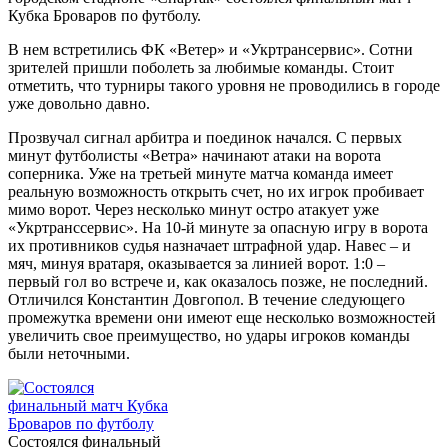
Кубка Броваров по футболу.
В нем встретились ФК «Ветер» и «Укртрансервис». Сотни
зрителей пришли поболеть за любимые команды. Стоит
отметить, что турниры такого уровня не проводились в городе
уже довольно давно.
Прозвучал сигнал арбитра и поединок начался. С первых
минут футболисты «Ветра» начинают атаки на ворота
соперника. Уже на третьей минуте матча команда имеет
реальную возможность открыть счет, но их игрок пробивает
мимо ворот. Через несколько минут остро атакует уже
«Укртранссервис». На 10-й минуте за опасную игру в ворота
их противников судья назначает штрафной удар. Навес – и
мяч, минуя вратаря, оказывается за линией ворот. 1:0 –
первый гол во встрече и, как оказалось позже, не последний.
Отличился Константин Довгопол. В течение следующего
промежутка времени они имеют еще несколько возможностей
увеличить свое преимущество, но удары игроков команды
были неточными.
Cостоялся финальный