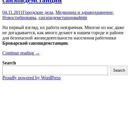
04.11.2011
Городские дела
,
Медицина и здравохранение
,
Новости
бровары
,
санэпидемстанция
admin
На первый взгляд, их работа невзрачная. Многие из нас даже
не догадывается, как много делают в нашем городе и районе
для безопасной жизнедеятельности населения работники
Броварской
санэпидемстанции
.
Бровары
Continue reading
→
поздравили
Search
работников
санэпидемстанции
Search
Proudly powered by WordPress