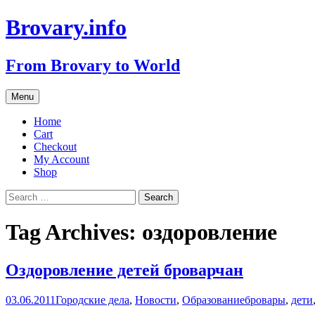
Brovary.info
From Brovary to World
Skip
Menu
to
content
Home
Cart
Checkout
My Account
Shop
Search
for:
Tag Archives: оздоровление
Оздоровление детей броварчан
03.06.2011
Городские дела
,
Новости
,
Образование
бровары
,
дети