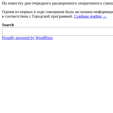
На повестку дня очередного расширенного оперативного совещ
Одним из первых в ходе совещания была заслушана информация
Оздор
в соответствии с Городской программой.
Continue reading
→
детей
Search
брова
Proudly powered by WordPress