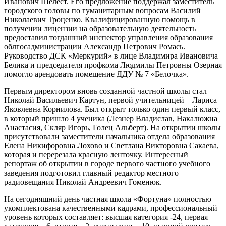
Иванович Шелест. Его предложение поддержал заместитель
городского головы по гуманитарным вопросам Василий
Николаевич Троценко. Квалифицированную помощь в
получении лицензии на образовательную деятельность
предоставил тогдашний инспектор управления образования
облгосадминистрации Александр Петрович Ромась.
Руководство ДСК «Меркурий» в лице Владимира Ивановича
Белика и председателя профкома Людмилы Петровны Озерная
помогло арендовать помещение ДДУ № 7 «Белочка».
Первым директором вновь созданной частной школы стал
Николай Васильевич Картун, первой учительницей – Лариса
Яковлевна Корнилова. Был открыт только один первый класс,
в который пришло 4 ученика (Лезнер Владислав, Накалюжна
Анастасия, Скляр Игорь, Голец Альберт). На открытии школы
присутствовали заместители начальника отдела образования
Елена Никифоровна Лохово и Светлана Викторовна Сакаева,
которая и перерезала красную ленточку. Интересный
репортаж об открытии в городе первого частного учебного
заведения подготовил главный редактор местного
радиовещания Николай Андреевич Гоменюк.
На сегодняшний день частная школа «Фортуна» полностью
укомплектована качественными кадрами, профессиональный
уровень которых составляет: высшая категория -24, первая