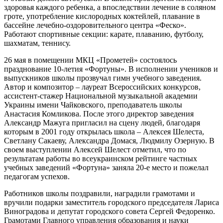
здоровья каждого ребенка, а впоследствии лечение в соляном
гроте, употребление кислородных коктейлей, плавание в
бассейне лечебно-оздоровительного центра «Феско».
Работают спортивные секции: карате, плаванию, футболу,
шахматам, теннису.
26 мая в помещении МКЦ «Прометей» состоялось
празднование 10-летия «Фортуны». В исполнении учеников и
выпускников школы прозвучал гимн учебного заведения.
Автор и композитор – лауреат Всероссийских конкурсов,
ассистент-стажер Национальной музыкальной академии
Украины имени Чайковского, преподаватель школы
Анастасия Комликова. После этого директор заведения
Александр Мажуга пригласил на сцену людей, благодаря
которым в 2001 году открылась школа – Алексея Шелеста,
Светлану Сакаеву, Александра Домася, Людмилу Озерную. В
своем выступлении Алексей Шелест отметил, что по
результатам работы во всеукраинском рейтинге частных
учебных заведений «Фортуна» заняла 20-е место и пожелал
педагогам успехов.
Работников школы поздравили, наградили грамотами и
вручили подарки заместитель городского председателя Лариса
Виноградова и депутат городского совета Сергей Федоренко.
Грамотами Главного управления образования и науки