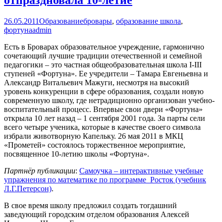
26.05.2011
Образование
бровары
,
образование школа
,
фортуна
admin
Есть в Броварах образовательное учреждение, гармонично
сочетающий лучшие традиции отечественной и семейной
педагогики – это частная общеобразовательная школа I-III
ступеней «Фортуна». Ее учредители – Тамара Евгеньевна и
Александр Витальевич Мажуги, несмотря на высокий
уровень конкуренции в сфере образования, создали новую
современную школу, где нетрадиционно организован учебно-
воспитательный процесс. Впервые свои двери «Фортуна»
открыла 10 лет назад – 1 сентября 2001 года. За парты сели
всего четыре ученика, которые в качестве своего символа
избрали животворную Капельку. 26 мая 2011 в МКЦ
«Прометей» состоялось торжественное мероприятие,
посвященное 10-летию школы «Фортуна».
Партнёр публикации
:
Самоучка – интерактивные учебные
упражнения по математике по программе Росток (учебник
Л.Г.Петерсон)
.
В свое время школу предложил создать тогдашний
заведующий городским отделом образования Алексей