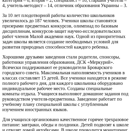
категория – 6, вторая – 2, специалист – 10, старший учитель –
4, учитель-методист – 14, отличник образования Украины – 3.
За 10 лет плодотворной работы количество школьников
увеличилось до 187 человек. Ученики школы становятся
призерами предметных конкурсов, олимпиад по базовым
дисциплинам, конкурсов-защит научно-исследовательских
работ членов Малой академии наук. Одной из приоритетных
задач школы является создание необходимых условий для
развития природных способностей каждого ребенка.
Хорошими друзьями заведения стали родители, спонсоры,
работники управления образования, ДСК «Меркурий».
Всячески поддерживают ее руководители Броварского
городского совета. Максимальная наполняемость учеников в
классах составляет 15 детей. Все ученики находятся в режиме
полного рабочего дня, для каждого школьника оборудовано
индивидуальное рабочее место. Созданы специальные
комнаты отдыха. Учащиеся выполняют домашние задания под
руководством учителя-предметника. Заведение работает по
учебному плану специальной школы с углубленным
изучением иностранных языков.
Для учащихся организовано качественное горячее трехразовое
питание: завтраки, обеды и полдники. Детей подвозят к школе
и отвозят домой автобусами. В школе проводится мониторинг