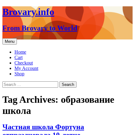
Brovary.info
From Brovary to World
Skip
Menu
to
content
Home
Cart
Checkout
My Account
Shop
Search
for:
Tag Archives: образование
школа
Частная школа Фортуна
отпраздновала 10-летие