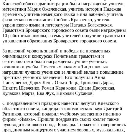
Киевской облгосадминистрации были награждены: учитель
математики Мария Ожелевская, учитель истории Надежда
Еременко, учитель немецкого языка Нина Бабенко, учитель
физического воспитания Любовь Кравченко, учитель
украинского языка и литературы Наталья Богачевская.
Грамотами Броварского городского совета были награждены
10 работников школы, а семь учителей получили грамоты от
управления образования Броварского городского совета.
За высокий уровень знаний и победы на предметных
олимпиадах и конкурсах Почетными грамотами и
сертификатами были награждены лучшие ученики,
отличники учебы. Почетным знаком «Лицо школы»
наградили лучших учеников за личный вклад в повышение
престижа учебного заведения. Его получили Анна
Пастушенко, Дарья Лець, Ольга Лець, Гриненко Дарья,
Никита Шевченко, Роман Кара коша, Диана Дворецкая,
Кулакова Марта, Ева Жук, Николай Суханов.
С поздравлениями праздник навестил депутат Киевского
областного совета, кандидат экономических наук Дмитрий
Ратников, который подарил учебному заведению пианино
фирмы «Ямаха». Пришли поздравить своих коллег также
руководители школ города Бровары. Торжества завершились
праздничным концертом с участием хоровых, музыкальных,