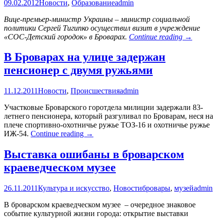
09.02.2012
Новости
,
Образование
admin
Вице-премьер-министр Украины – министр социальной
политики Сергей Тигипко осуществил визит в учреждение
Сергей
«СОС-Детский городок» в Броварах.
Continue reading
→
Тигипко
посетил
В Броварах на улице задержан
детский
пенсионер с двумя ружьями
городок
в
Броварах
11.12.2011
Новости
,
Происшествия
admin
Участковые Броварского горотдела милиции задержали 83-
летнего пенсионера, который разгуливал по Броварам, неся на
плече спортивно-охотничье ружье ТОЗ-16 и охотничье ружье
В
ИЖ-54.
Continue reading
→
Броварах
на
Выставка ошибаны в броварском
улице
краеведческом музее
задержан
пенсионер
с
26.11.2011
Культура и искусство
,
Новости
бровары
,
музей
admin
двумя
ружьями
В броварском краеведческом музее – очередное знаковое
событие культурной жизни города: открытие выставки