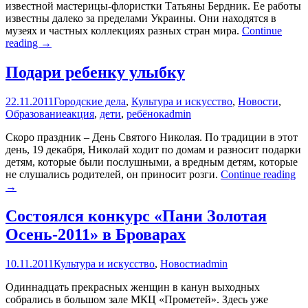
известной мастерицы-флористки Татьяны Бердник. Ее работы
известны далеко за пределами Украины. Они находятся в
музеях и частных коллекциях разных стран мира.
Continue
Выставка
reading
→
ошибаны
в
Подари ребенку улыбку
броварском
краеведческом
22.11.2011
Городские дела
,
Культура и искусство
,
Новости
,
музее
Образование
акция
,
дети
,
ребёнок
admin
Скоро праздник – День Святого Николая. По традиции в этот
день, 19 декабря, Николай ходит по домам и разносит подарки
детям, которые были послушными, а вредным детям, которые
По
не слушались родителей, он приносит розги.
Continue reading
ре
→
ул
Состоялся конкурс «Пани Золотая
Осень-2011» в Броварах
10.11.2011
Культура и искусство
,
Новости
admin
Одиннадцать прекрасных женщин в канун выходных
собрались в большом зале МКЦ «Прометей». Здесь уже