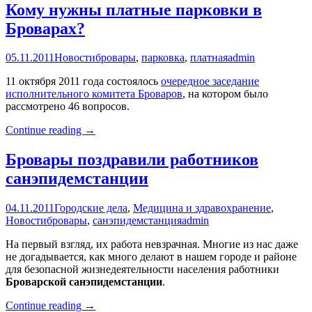
клуб
Кому нужны платные парковки в
“Белый
Броварах?
Барс”
Бровары
05.11.2011
Новости
бровары
,
парковка
,
платная
admin
11 октября 2011 года состоялось
очередное заседание
исполнительного комитета Броваров
, на котором было
рассмотрено 46 вопросов.
Кому
Continue reading
→
нужны
платные
Бровары поздравили работников
парковки
санэпидемстанции
в
Броварах?
04.11.2011
Городские дела
,
Медицина и здравохранение
,
Новости
бровары
,
санэпидемстанция
admin
На первый взгляд, их работа невзрачная. Многие из нас даже
не догадывается, как много делают в нашем городе и районе
для безопасной жизнедеятельности населения работники
Броварской
санэпидемстанции
.
Бровары
Continue reading
→