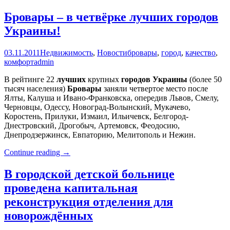
поздравили
работников
Бровары – в четвёрке лучших городов
санэпидемстанции
Украины!
03.11.2011
Недвижимость
,
Новости
бровары
,
город
,
качество
,
комфорт
admin
В рейтинге 22
лучших
крупных
городов
Украины
(более 50
тысяч населения)
Бровары
заняли четвертое место после
Ялты, Калуша и Ивано-Франковска, опередив Львов, Смелу,
Черновцы, Одессу, Новоград-Волынский, Мукачево,
Коростень, Прилуки, Измаил, Ильичевск, Белгород-
Днестровский, Дрогобыч, Артемовск, Феодосию,
Днепродзержинск, Евпаторию, Мелитополь и Нежин.
Бровары
Continue reading
→
–
в
В городской детской больнице
четвёрке
проведена капитальная
лучших
городов
реконструкция отделения для
Украины!
новорождённых