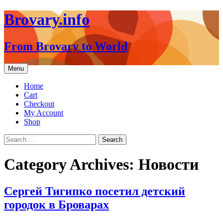
Brovary.info
From Brovary to World
Skip
Menu
to
content
Home
Cart
Checkout
My Account
Shop
Search
for:
Category Archives: Новости
Сергей Тигипко посетил детский
городок в Броварах