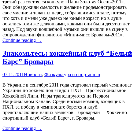
третий раз состоялся конкурс «Пани Золотая Осень-2011».
Они обнаружили смелость и желание продемонстрировать
свое умение и таланты перед собравшимися в зале, потому
что хоть и имели уже далеко не юный возраст, но в душе
остались теми же девчонками, какими они были десятки лет
назад. Под звуки волшебной музыки они вышли на сцену в
сопровождении финалисток «Мини-мисс Бровары-2011».
Состоялся
Continue reading
→
конкурс
«Пани
Знакомьтесь: хоккейный клуб “Белый
Золотая
Барс” Бровары
Осень-2011»
в
Броварах
07.11.2011
Новости
,
Физкультура и спорт
admin
В Украине в сентябре 2011 года стартовал первый чемпионат
Украины по хоккею под эгидой ПХЛ – Профессиональной
Хоккейной Лиги. Игры транслируются на Первом
Национальном Канале. Среди восьми команд, входящих в
ПХЛ, за победу в чемпионате борется и клуб,
представляющий наших земляков – броварчан – Хоккейно-
спортивный клуб «Белый Барс», г. Бровары.
Знакомьтесь:
Continue reading
→
хоккейный