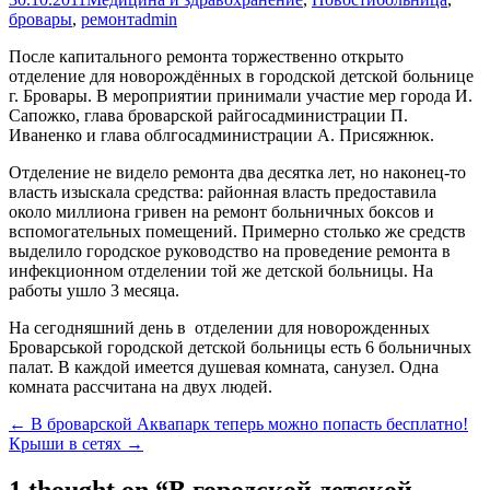
бровары
,
ремонт
admin
После капитального ремонта торжественно открыто
отделение для новорождённых в городской детской больнице
г. Бровары. В мероприятии принимали участие мер города И.
Сапожко, глава броварской райгосадминистрации П.
Иваненко и глава облгосадминистрации А. Присяжнюк.
Отделение не видело ремонта два десятка лет, но наконец-то
власть изыскала средства: районная власть предоставила
около миллиона гривен на ремонт больничных боксов и
вспомогательных помещений. Примерно столько же средств
выделило городское руководство на проведение ремонта в
инфекционном отделении той же детской больницы. На
работы ушло 3 месяца.
На сегодняшний день в отделении для новорожденных
Броварськой городской детской больницы есть 6 больничных
палат. В каждой имеется душевая комната, санузел. Одна
комната рассчитана на двух людей.
Post
←
В броварской Аквапарк теперь можно попасть бесплатно!
Крыши в сетях
→
navigation
1 thought on “
В городской детской