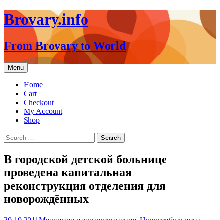
Brovary.info
From Brovary to World
Skip
Menu
to
content
Home
Cart
Checkout
My Account
Shop
Search
for:
В городской детской больнице
проведена капитальная
реконструкция отделения для
новорождённых
30.10.2011
Медицина и здравохранение
,
Новости
больница
,